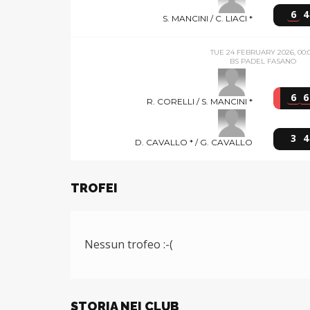
6
4
S. MANCINI / C. LIACI *
TUE 24 FEBRUARY 2026, 00:
BS PADEL FASANO
6
6
R. CORELLI / S. MANCINI *
3
4
D. CAVALLO * / G. CAVALLO
TROFEI
Nessun trofeo :-(
STORIA NEI CLUB