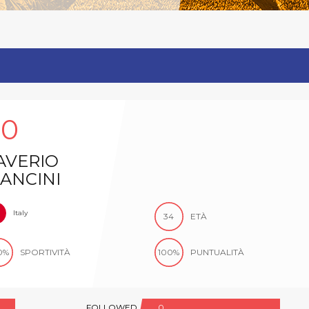
60
AVERIO
ANCINI
Italy
34
ETÀ
0%
SPORTIVITÀ
100%
PUNTUALITÀ
FOLLOWED
0