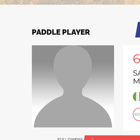
PADDLE PLAYER
S
M
10
FOLLOWERS
1