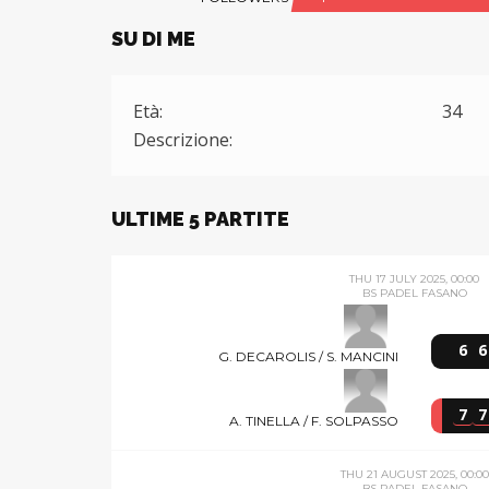
SU DI ME
Età:
34
Descrizione:
ULTIME 5 PARTITE
THU 17 JULY 2025, 00:00
BS PADEL FASANO
6
6
G. DECAROLIS / S. MANCINI
7
7
A. TINELLA / F. SOLPASSO
THU 21 AUGUST 2025, 00:00
BS PADEL FASANO