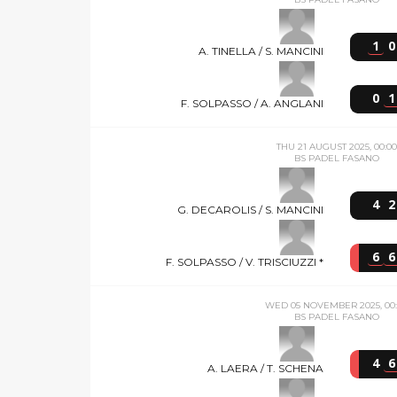
1
0
A. TINELLA / S. MANCINI
0
1
F. SOLPASSO / A. ANGLANI
THU 21 AUGUST 2025, 00:00
BS PADEL FASANO
4
2
G. DECAROLIS / S. MANCINI
6
6
F. SOLPASSO / V. TRISCIUZZI *
WED 05 NOVEMBER 2025, 00
BS PADEL FASANO
4
6
A. LAERA / T. SCHENA