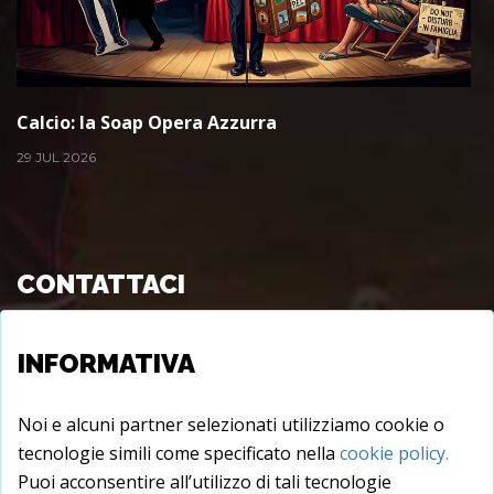
Calcio: la Soap Opera Azzurra
29 JUL 2026
CONTATTACI
Viale Longo s.c., 72015 - Fasano (BR), Italy
INFORMATIVA
info@juxtare.com
Noi e alcuni partner selezionati utilizziamo cookie o
tecnologie simili come specificato nella
cookie policy.
Puoi acconsentire all’utilizzo di tali tecnologie