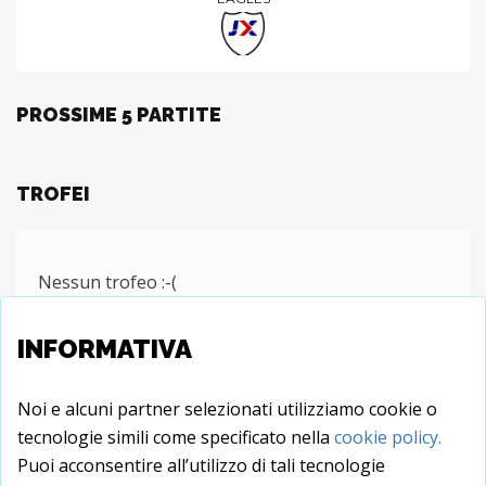
GLI INVINCIBILI
FRI 10 JULY 2020, 21:00
8 PTS
GLI INVINCIBILI
0:0
EAGLES
INFORMATIVA
PROSSIME 5 PARTITE
Noi e alcuni partner selezionati utilizziamo cookie o
tecnologie simili come specificato nella
cookie policy.
Puoi acconsentire all’utilizzo di tali tecnologie
TROFEI