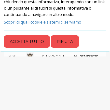
chiudendo questa informativa, interagendo con un link
o un pulsante al di fuori di questa informativa o
continuando a navigare in altro modo.
Nessun trofeo :-(
Scopri di quali cookie e sistemi ci serviamo
STORIA NEI CLUB
ACCETTA TUTTO
RIFIUTA
STAG.
SQUADRA
PARTITE
VITTORIE
PUNTI
0
4
0
GLI INVINCIBILI
2020
0
GLI INVINCIBILI
2
0
TORNEI
STAG.
SQUADRA
TORNEI