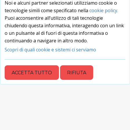
Noi e alcuni partner selezionati utilizziamo cookie o
tecnologie simili come specificato nella
cookie policy.
1
GLI INVINCIBILI
Puoi acconsentire all’utilizzo di tali tecnologie
chiudendo questa informativa, interagendo con un link
PROSSIME 5 PARTITE
o un pulsante al di fuori di questa informativa o
continuando a navigare in altro modo.
Scopri di quali cookie e sistemi ci serviamo
TROFEI
ACCETTA TUTTO
RIFIUTA
Nessun trofeo :-(
STORIA NEI CLUB
STAG.
SQUADRA
PARTITE
VITTORIE
PUNTI
0
1
0
BANGBANG
2020