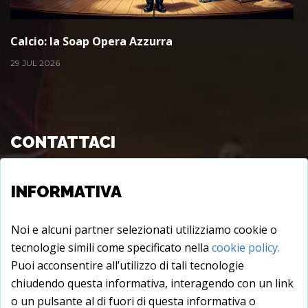
Calcio: la Soap Opera Azzurra
29 JUL 2026
CONTATTACI
Viale Longo s.c., 72015 - Fasano (BR), Italy
INFORMATIVA
info@juxtare.com
Noi e alcuni partner selezionati utilizziamo cookie o
tecnologie simili come specificato nella
cookie policy.
Puoi acconsentire all’utilizzo di tali tecnologie
chiudendo questa informativa, interagendo con un link
o un pulsante al di fuori di questa informativa o