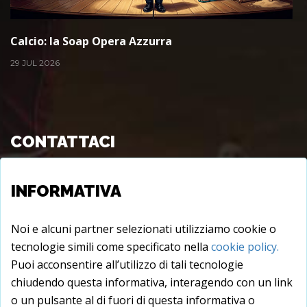
Calcio: la Soap Opera Azzurra
29 JUL 2026
CONTATTACI
Viale Longo s.c., 72015 - Fasano (BR), Italy
INFORMATIVA
info@juxtare.com
Noi e alcuni partner selezionati utilizziamo cookie o
tecnologie simili come specificato nella
cookie policy.
Puoi acconsentire all’utilizzo di tali tecnologie
chiudendo questa informativa, interagendo con un link
o un pulsante al di fuori di questa informativa o