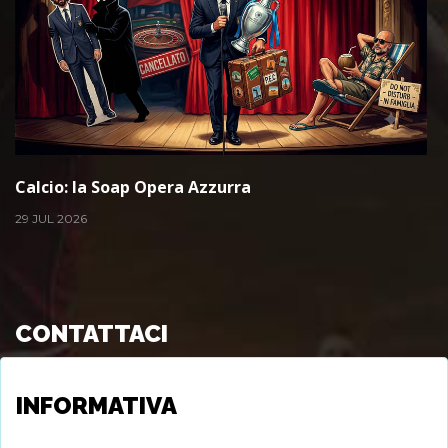
Calcio: la Soap Opera Azzurra
29 JUL 2026
CONTATTACI
Viale Longo s.c., 72015 - Fasano (BR), Italy
INFORMATIVA
info@juxtare.com