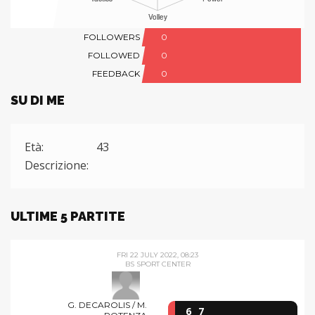
FOLLOWERS
0
FOLLOWED
0
FEEDBACK
0
SU DI ME
Età:
43
Descrizione:
ULTIME 5 PARTITE
FRI 22 JULY 2022, 08:23
BS SPORT CENTER
G. DECAROLIS / M.
6
7