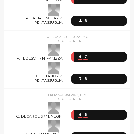
POTENZA
A. LACIRIGNOLA / V.
4
6
PENTASSUGLIA
WED 03 AUGUST 2022, 12:16
BS SPORT CENTER
6
7
V. TEDESCHI / N. FANIZZA
C. DI TANO / V.
3
6
PENTASSUGLIA
FRI 12 AUGUST 2022, 11:57
BS SPORT CENTER
6
6
G. DECAROLIS / M. NEGRI
V. PENTASSUGLIA / S.