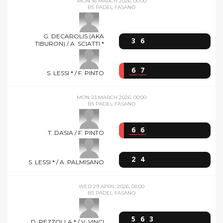
MON 16 MARCH 2026, 00:00
BS PADEL FASANO
G. DECAROLIS (AKA
3
6
TIBURON) / A. SCIATTI *
6
7
S. LESSI * / F. PINTO
MON 23 MARCH 2026, 00:00
BS PADEL FASANO
6
6
T. DASIA / F. PINTO
2
4
S. LESSI * / A. PALMISANO
WED 29 APRIL 2026, 00:00
BS PADEL FASANO
5
6
3
D. PEZZOLLA * / V. VINCI