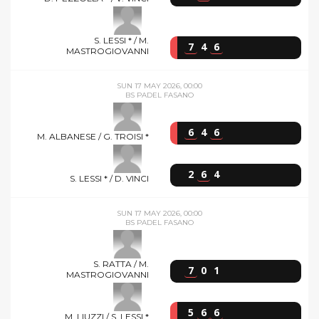
S. LESSI * / M.
7
4
6
MASTROGIOVANNI
SUN 17 MAY 2026, 00:00
BS PADEL FASANO
6
4
6
M. ALBANESE / G. TROISI *
2
6
4
S. LESSI * / D. VINCI
SUN 17 MAY 2026, 00:00
BS PADEL FASANO
S. RATTA / M.
7
0
1
MASTROGIOVANNI
5
6
6
M. LIUZZI / S. LESSI *