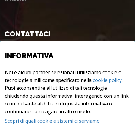
CONTATTACI
Viale Longo s.c., 72015 - Fasano (BR), Italy
INFORMATIVA
info@juxtare.com
Noi e alcuni partner selezionati utilizziamo cookie o
tecnologie simili come specificato nella
cookie policy.
Puoi acconsentire all’utilizzo di tali tecnologie
chiudendo questa informativa, interagendo con un link
o un pulsante al di fuori di questa informativa o
UP
continuando a navigare in altro modo.
Scopri di quali cookie e sistemi ci serviamo
DIGITAL QUEEN S.R.L.
- COPYRIGHT