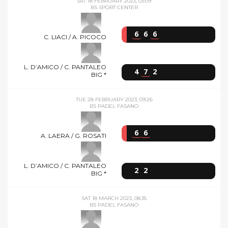
SAT 18 FEBRUARY 2023, 03:09
BS SPORT CENTER
6
6
6
C. LIACI / A. PICOCO
L. D’AMICO / C. PANTALEO
4
7
2
BIG *
TUE 28 FEBRUARY 2023, 09:26
BS PADEL FASANO
6
6
A. LAERA / G. ROSATI
L. D’AMICO / C. PANTALEO
2
2
BIG *
SAT 18 MARCH 2023, 08:35
BS PADEL FASANO