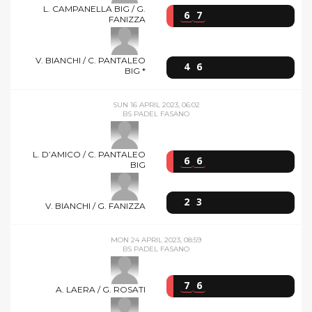
L. CAMPANELLA BIG / G.
6
7
FANIZZA
V. BIANCHI / C. PANTALEO
4
6
BIG *
SUN 16 APRIL 2023, 06:02
BS PADEL FASANO
L. D’AMICO / C. PANTALEO
6
6
BIG
2
3
V. BIANCHI / G. FANIZZA
MON 24 APRIL 2023, 08:59
BS PADEL FASANO
7
6
A. LAERA / G. ROSATI