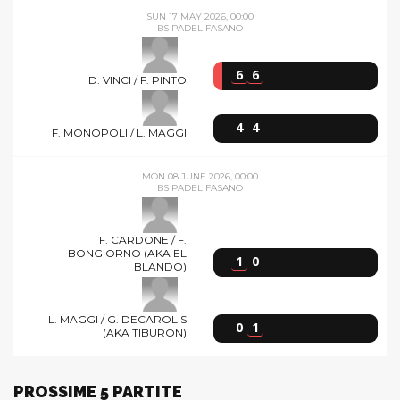
SUN 17 MAY 2026, 00:00
BS PADEL FASANO
6
6
D. VINCI / F. PINTO
4
4
F. MONOPOLI / L. MAGGI
MON 08 JUNE 2026, 00:00
BS PADEL FASANO
F. CARDONE / F.
BONGIORNO (AKA EL
1
0
BLANDO)
L. MAGGI / G. DECAROLIS
0
1
(AKA TIBURON)
PROSSIME 5 PARTITE