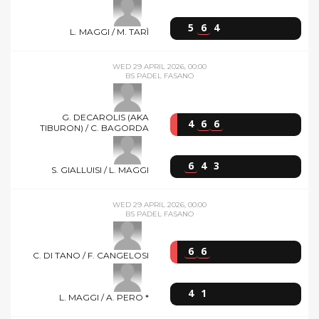
5
6
4
L. MAGGI / M. TARÌ
WED 29 APRIL 2026, 00:00
BS PADEL FASANO
G. DECAROLIS (AKA
4
6
6
TIBURON) / C. BAGORDA
6
4
3
S. GIALLUISI / L. MAGGI
WED 29 APRIL 2026, 00:00
BS PADEL FASANO
6
6
C. DI TANO / F. CANGELOSI
4
1
L. MAGGI / A. PERO *