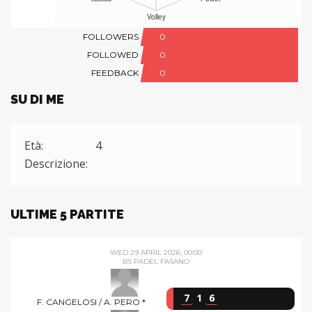
FOLLOWERS
0
FOLLOWED
0
FEEDBACK
0
SU DI ME
Età:
4
Descrizione:
ULTIME 5 PARTITE
WED 29 APRIL 2026, 00:00
BS PADEL FASANO
7
1
6
F. CANGELOSI / A. PERO *