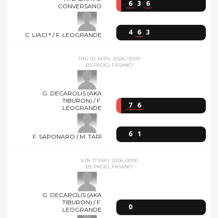
6
3
6
CONVERSANO
4
6
3
C. LIACI * / F. LEOGRANDE
THU 02 APRIL 2026, 00:00
BS PADEL FASANO
G. DECAROLIS (AKA
TIBURON) / F.
7
6
LEOGRANDE
6
1
F. SAPONARO / M. TARÌ
SUN 17 MAY 2026, 00:00
BS PADEL FASANO
G. DECAROLIS (AKA
TIBURON) / F.
0
LEOGRANDE