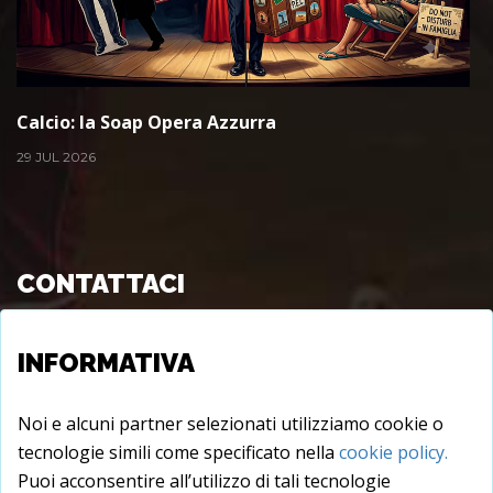
Calcio: la Soap Opera Azzurra
29 JUL 2026
CONTATTACI
Viale Longo s.c., 72015 - Fasano (BR), Italy
INFORMATIVA
info@juxtare.com
Noi e alcuni partner selezionati utilizziamo cookie o
tecnologie simili come specificato nella
cookie policy.
Puoi acconsentire all’utilizzo di tali tecnologie