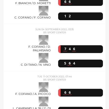
6
6
F. BIANCHI / D. MORETTI
1
2
C. COFANO / F. COFANO
SUN 04 SEPTEMBER 2022, 03:35
BS SPORT CENTER
F. COFANO / D.
7
4
6
PALMISANO
5
6
4
C. DI TANO / N. VINCI
TUE 11 OCTOBER 2022, 07:44
BS SPORT CENTER
6
6
F. COFANO / A. PICOCO
L. CAMPANELLA JR / G. DI