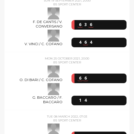
SUN 19 SEPTEMBER 2021, 20:00
BS SPORT CENTER
F. DE CANTIS / V.
6
3
6
CONVERSANO
4
6
4
V. VINCI / C. COFANO
MON 25 OCTOBER 2021, 20:00
BS SPORT CENTER
6
6
O. DI BARI / C. COFANO
G. BACCARO / F.
1
4
BACCARO
TUE 08 MARCH 2022, 07:03
BS SPORT CENTER