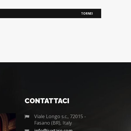
TORNEI
CONTATTACI
Viale Longo s.c., 72015 -
Fasano (BR), Italy
info@juxtare.com