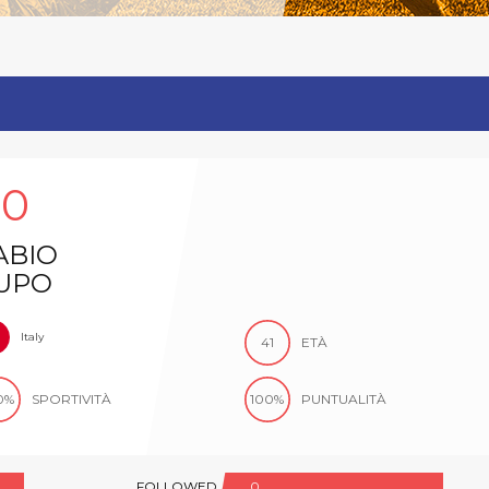
60
ABIO
UPO
Italy
41
ETÀ
0%
SPORTIVITÀ
100%
PUNTUALITÀ
FOLLOWED
0