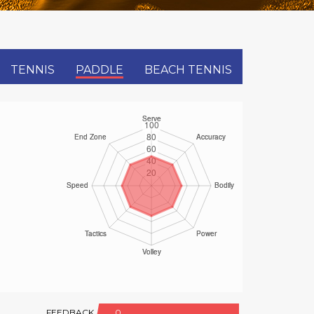
TENNIS
PADDLE
BEACH TENNIS
FEEDBACK
0