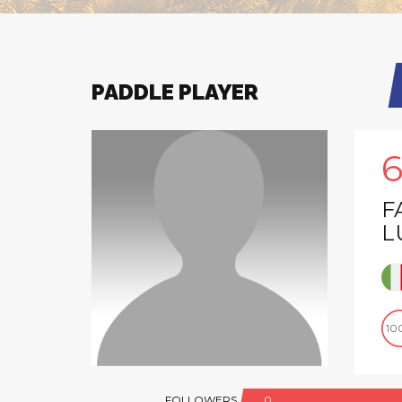
PADDLE PLAYER
F
L
10
FOLLOWERS
0