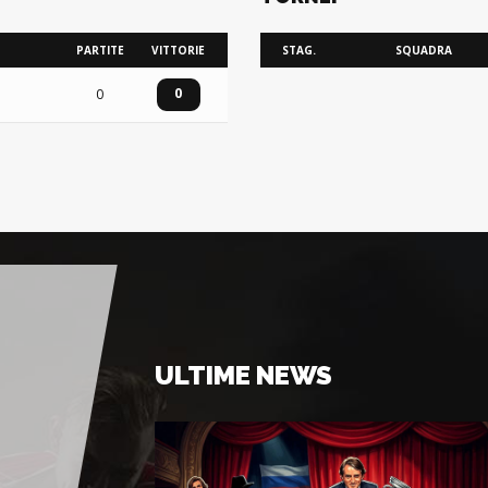
PARTITE
VITTORIE
STAG.
SQUADRA
0
0
ULTIME NEWS