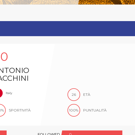
60
NTONIO
ACCHINI
Italy
26
ETÀ
0%
SPORTIVITÀ
100%
PUNTUALITÀ
FOLLOWED
0