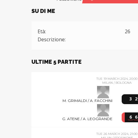
SU DI ME
Età:
26
Descrizione:
ULTIME 5 PARTITE
TUE 19 MARCH 2024, 20:00
MILAN / BOLOGNA
3
2
M. GRIMALDI / A. FACCHINI
6
6
G. ATENE / A. LEOGRANDE
TUE 26 MARCH 2024, 21:00
MILAN / FROSINONE