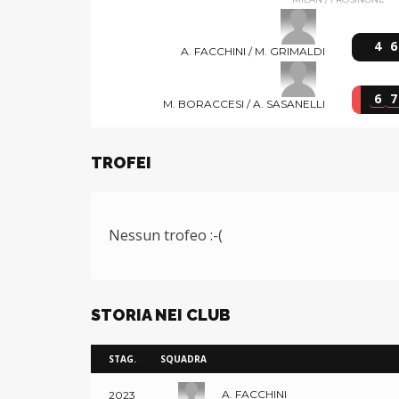
4
6
A. FACCHINI / M. GRIMALDI
6
7
M. BORACCESI / A. SASANELLI
TROFEI
Nessun trofeo :-(
STORIA NEI CLUB
STAG.
SQUADRA
A. FACCHINI
2023