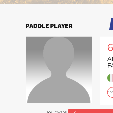
PADDLE PLAYER
A
F
10
FOLLOWERS
0