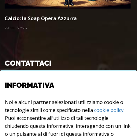
Calcio: la Soap Opera Azzurra
29 JUL 2026
CONTATTACI
Viale Longo s.c., 72015 - Fasano (BR), Italy
INFORMATIVA
info@juxtare.com
Noi e alcuni partner selezionati utilizziamo cookie o
tecnologie simili come specificato nella
cookie policy.
Puoi acconsentire all’utilizzo di tali tecnologie
chiudendo questa informativa, interagendo con un link
o un pulsante al di fuori di questa informativa o