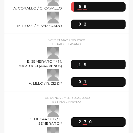
6
6
A. CORALLO / G. CAVALLO
0
2
M. LIUZZI / E. SEMERARO
WED 21 MAY 2025, 00:00
BS PADEL FASANO
E. SEMERARO * / M.
1
0
MARTUCCI (AKA VENUS)
0
1
V. LILLO / R. ZIZZI *
TUE 04 NOVEMBER 2025, 00:00
BS PADEL FASANO
G. DECAROLIS / E.
2
7
0
SEMERARO *